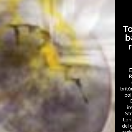
To
b
E
R
britá
pol
in
Str
Lon
del 
rech