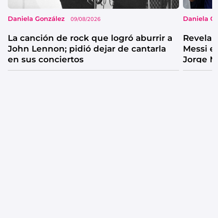
Daniela González
Daniela G
09/08/2026
La canción de rock que logró aburrir a
Revelan
John Lennon; pidió dejar de cantarla
Messi e
en sus conciertos
Jorge M