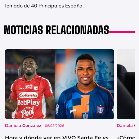
Tomado de 40 Principales España.
NOTICIAS RELACIONADAS
Daniela González
Daniela G
08/08/2026
Hora y dónde ver en VIVO Santa Fe vs.
¿Cómo s