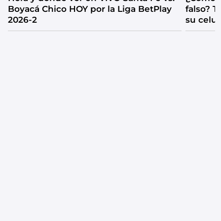
Boyacá Chico HOY por la Liga BetPlay
falso? 
2026-2
su celul