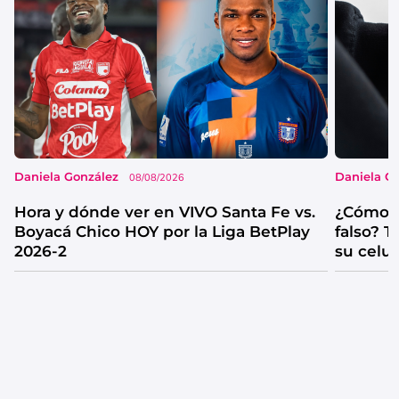
Daniela González
Daniela G
08/08/2026
Hora y dónde ver en VIVO Santa Fe vs.
¿Cómo s
Boyacá Chico HOY por la Liga BetPlay
falso? 
2026-2
su celul