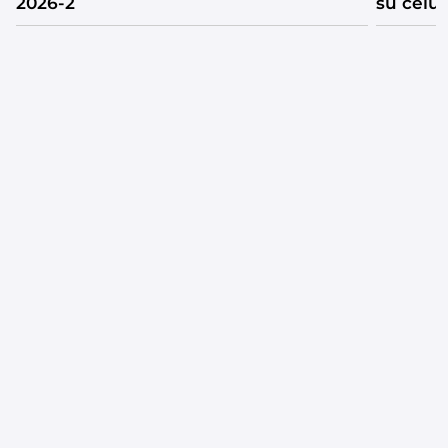
2026-2
su celul