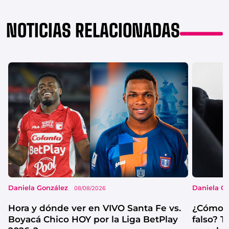
NOTICIAS RELACIONADAS
Daniela González
Daniela G
08/08/2026
Hora y dónde ver en VIVO Santa Fe vs.
¿Cómo s
Boyacá Chico HOY por la Liga BetPlay
falso? 