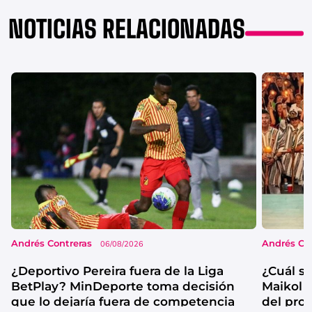
NOTICIAS RELACIONADAS
Andrés Contreras
Andrés Co
06/08/2026
¿Deportivo Pereira fuera de la Liga
¿Cuál se
BetPlay? MinDeporte toma decisión
Maikol 
que lo dejaría fuera de competencia
del pro