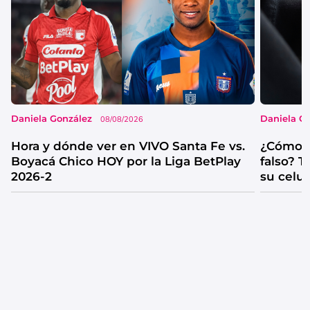
Daniela González
Daniela G
08/08/2026
Hora y dónde ver en VIVO Santa Fe vs.
¿Cómo s
Boyacá Chico HOY por la Liga BetPlay
falso? 
2026-2
su celul