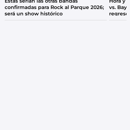
Estas serían las otras bandas
Hora y 
confirmadas para Rock al Parque 2026;
vs. Bay
será un show histórico
regreso