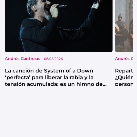
Andrés Contreras
Andrés Co
06/08/2026
La canción de System of a Down
Reparto
‘perfecta’ para liberar la rabia y la
¿Quién 
tensión acumulada: es un himno de
persona
catarsis