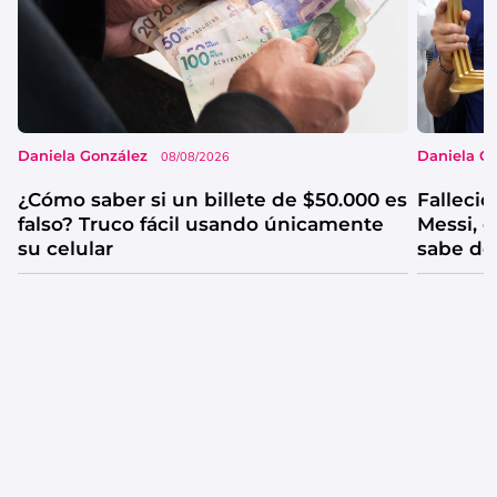
Daniela González
Daniela G
08/08/2026
¿Cómo saber si un billete de $50.000 es
Falleció
falso? Truco fácil usando únicamente
Messi, e
su celular
sabe de