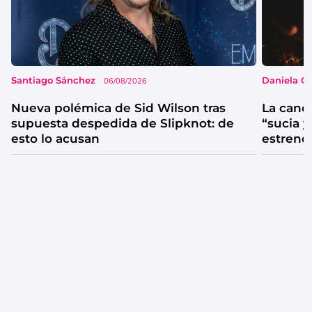
Santiago Sánchez
Daniela G
06/08/2026
Nueva polémica de Sid Wilson tras
La canc
supuesta despedida de Slipknot: de
“sucia y
esto lo acusan
estrenó