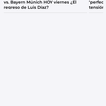
vs. Bayern Múnich HOY viernes ¿El
‘perfecta
regreso de Luis Díaz?
tensión
catarsis