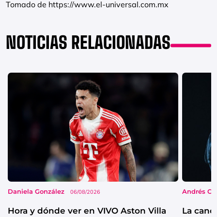
Tomado de https://www.el-universal.com.mx
NOTICIAS RELACIONADAS
Daniela González
Andrés Co
06/08/2026
Hora y dónde ver en VIVO Aston Villa
La canc