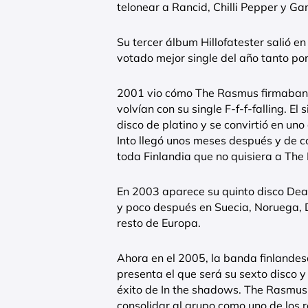
telonear a Rancid, Chilli Pepper y Ga
Su tercer álbum Hillofatester salió en
votado mejor single del año tanto por
2001 vio cómo The Rasmus firmaban 
volvían con su single F-f-f-falling. El 
disco de platino y se convirtió en uno
Into llegó unos meses después y de co
toda Finlandia que no quisiera a The
En 2003 aparece su quinto disco Dead
y poco después en Suecia, Noruega, D
resto de Europa.
Ahora en el 2005, la banda finlandesa
presenta el que será su sexto disco 
éxito de In the shadows. The Rasmus
consolidar al grupo como uno de los r