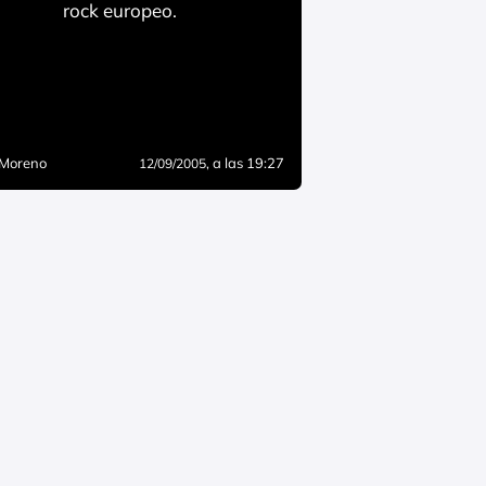
rock europeo.
 Moreno
, a las 19:27
12/09/2005