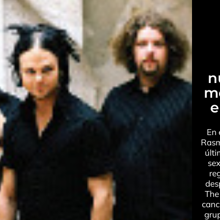
n
m
e
En 
Rasm
últi
sex
re
des
The
canc
grup