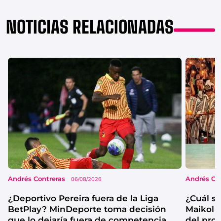
NOTICIAS RELACIONADAS
Andrés Contreras
Andrés Co
06/08/2026
¿Deportivo Pereira fuera de la Liga
¿Cuál se
BetPlay? MinDeporte toma decisión
Maikol 
que lo dejaría fuera de competencia
del pro