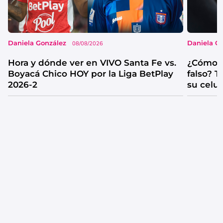
Daniela González
Daniela G
08/08/2026
Hora y dónde ver en VIVO Santa Fe vs.
¿Cómo s
Boyacá Chico HOY por la Liga BetPlay
falso? 
2026-2
su celul