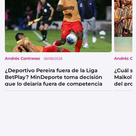
Andrés Contreras
Andrés Co
06/08/2026
¿Deportivo Pereira fuera de la Liga
¿Cuál se
BetPlay? MinDeporte toma decisión
Maikol 
que lo dejaría fuera de competencia
del pro