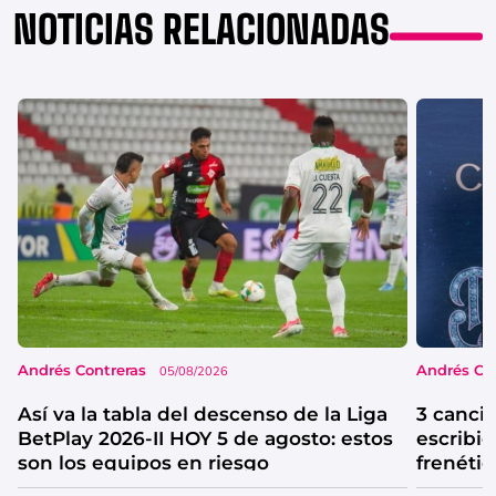
NOTICIAS RELACIONADAS
Andrés Contreras
Andrés Co
05/08/2026
Así va la tabla del descenso de la Liga
3 canci
BetPlay 2026-II HOY 5 de agosto: estos
escribió
son los equipos en riesgo
frenétic