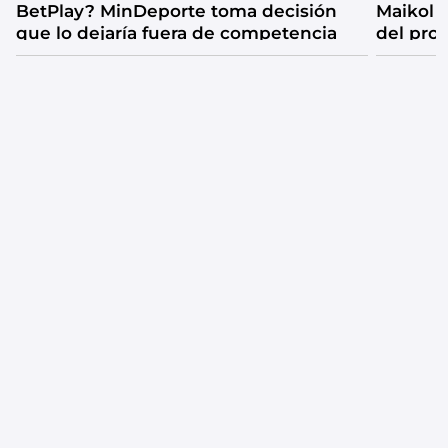
BetPlay? MinDeporte toma decisión
Maikol 
que lo dejaría fuera de competencia
del pro