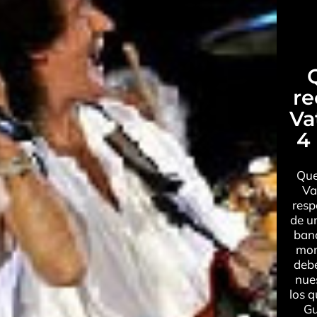
r
Va
4
Que
Va
resp
de u
band
mom
debe
nues
los 
Gu