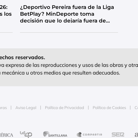
26:
¿Deportivo Pereira fuera de la Liga
s los
BetPlay? MinDeporte toma
decisión que lo dejaría fuera de
competencia
echos reservados.
 expresa de las reproducciones y usos de las obras y otra
ra mecánica u otros medios que resulten adecuados.
oras
Aviso Legal
Política de Privacidad
Política de Cookies
C