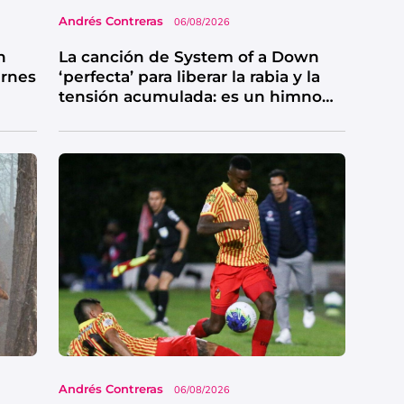
Andrés Contreras
06/08/2026
n
La canción de System of a Down
ernes
‘perfecta’ para liberar la rabia y la
tensión acumulada: es un himno
de catarsis
Andrés Contreras
06/08/2026