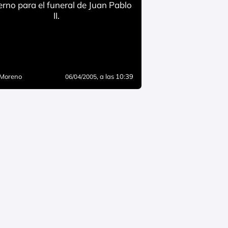
erno para el funeral de Juan Pablo
II.
 Moreno
, a las 10:39
06/04/2005