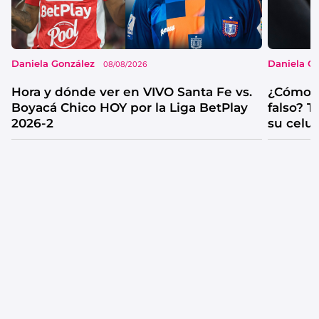
Daniela González
Daniela G
08/08/2026
Hora y dónde ver en VIVO Santa Fe vs.
¿Cómo s
Boyacá Chico HOY por la Liga BetPlay
falso? 
2026-2
su celul