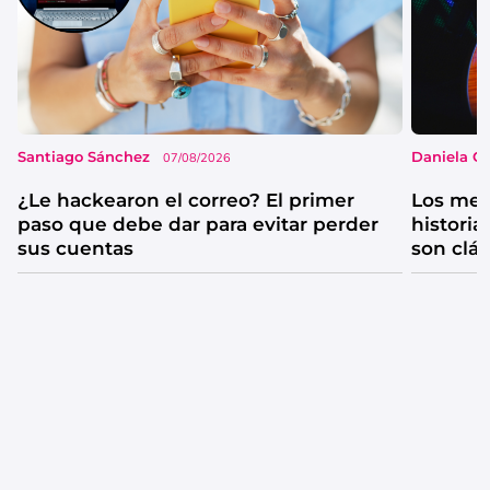
Santiago Sánchez
Daniela G
07/08/2026
¿Le hackearon el correo? El primer
Los mejo
paso que debe dar para evitar perder
historia
sus cuentas
son clá