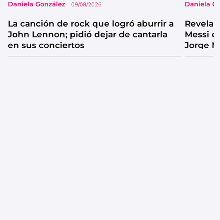
Daniela González
Daniela G
09/08/2026
La canción de rock que logró aburrir a
Revelan
John Lennon; pidió dejar de cantarla
Messi e
en sus conciertos
Jorge M