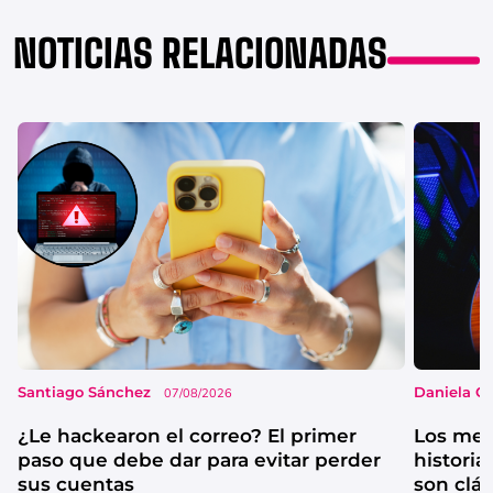
NOTICIAS RELACIONADAS
Santiago Sánchez
Daniela G
07/08/2026
¿Le hackearon el correo? El primer
Los mejo
paso que debe dar para evitar perder
historia
sus cuentas
son clá