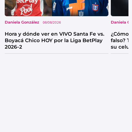
Daniela González
Daniela G
08/08/2026
Hora y dónde ver en VIVO Santa Fe vs.
¿Cómo s
Boyacá Chico HOY por la Liga BetPlay
falso? 
2026-2
su celul