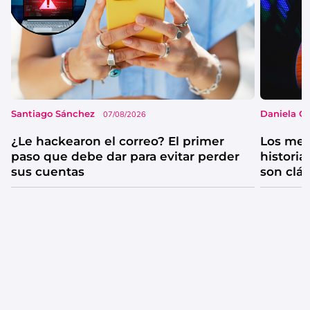
Santiago Sánchez
Daniela G
07/08/2026
¿Le hackearon el correo? El primer
Los mejo
paso que debe dar para evitar perder
historia
sus cuentas
son clá