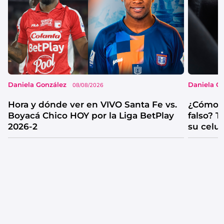
Daniela González
Daniela G
08/08/2026
Hora y dónde ver en VIVO Santa Fe vs.
¿Cómo s
Boyacá Chico HOY por la Liga BetPlay
falso? 
2026-2
su celul