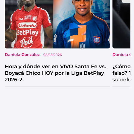
Daniela González
Daniela G
08/08/2026
Hora y dónde ver en VIVO Santa Fe vs.
¿Cómo s
Boyacá Chico HOY por la Liga BetPlay
falso? 
2026-2
su celul