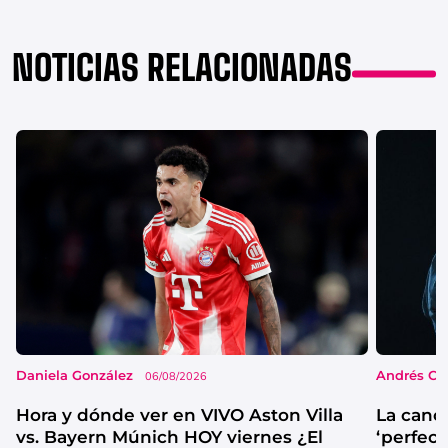
NOTICIAS RELACIONADAS
Daniela González
Andrés Co
06/08/2026
Hora y dónde ver en VIVO Aston Villa
La canc
vs. Bayern Múnich HOY viernes ¿El
‘perfecta