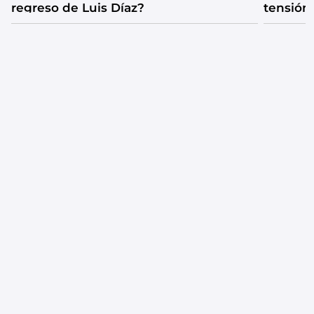
regreso de Luis Díaz?
tensión
catarsis