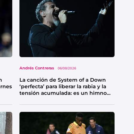
Andrés Contreras
06/08/2026
n
La canción de System of a Down
ernes
‘perfecta’ para liberar la rabia y la
tensión acumulada: es un himno
de catarsis