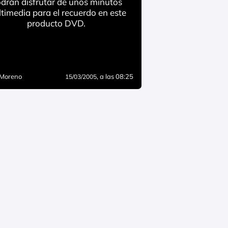
drán disfrutar de unos minutos
timedia para el recuerdo en este
producto DVD.
 Moreno
, a las 08:25
15/03/2005