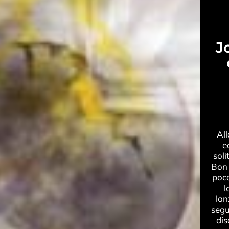
J
All
e
soli
Bon 
poco
l
lan
segu
dis