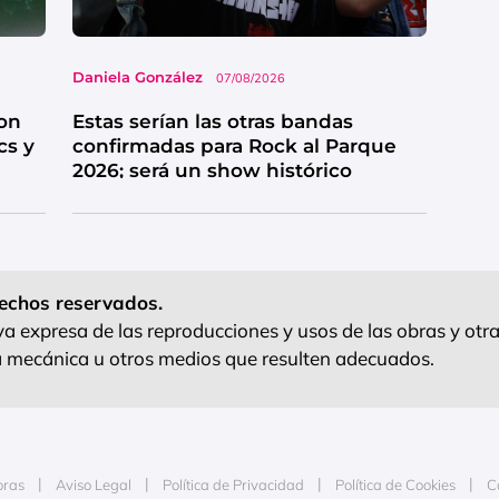
Daniela González
07/08/2026
on
Estas serían las otras bandas
cs y
confirmadas para Rock al Parque
2026; será un show histórico
echos reservados.
 expresa de las reproducciones y usos de las obras y otra
ra mecánica u otros medios que resulten adecuados.
oras
Aviso Legal
Política de Privacidad
Política de Cookies
C