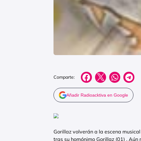
Comparte:
Añadir Radioacktiva en Google
Gorillaz volverán a la escena musica
tras su homónimo Gorillaz (01) . Aún 