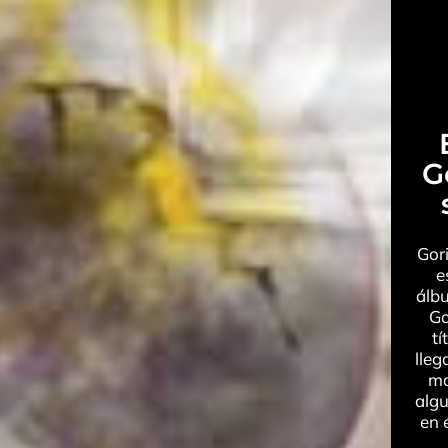
G
Gori
e
álb
Go
tí
lleg
ma
algu
en 