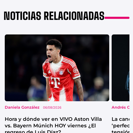
NOTICIAS RELACIONADAS
Daniela González
Andrés Co
06/08/2026
Hora y dónde ver en VIVO Aston Villa
La canc
vs. Bayern Múnich HOY viernes ¿El
‘perfecta
regreso de Luis Díaz?
tensión