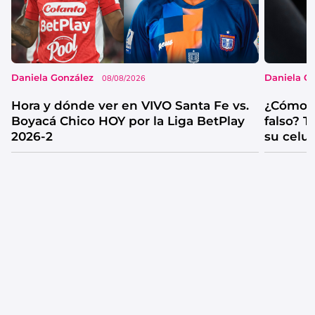
Daniela González
Daniela G
08/08/2026
Hora y dónde ver en VIVO Santa Fe vs.
¿Cómo s
Boyacá Chico HOY por la Liga BetPlay
falso? 
2026-2
su celul