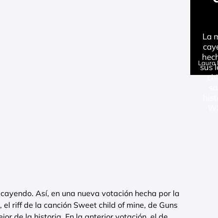
La m
cay
hech
Laura
sus l
ch
sa
hist
Wh
 cayendo. Así, en una nueva votación hecha por la
, el riff de la canción Sweet child of mine, de Guns
or de la historia. En la anterior votación, el de