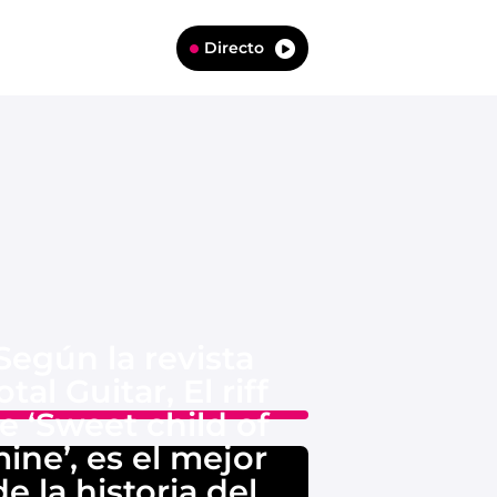
Directo
Según la revista
otal Guitar, El riff
e ‘Sweet child of
ine’, es el mejor
de la historia del