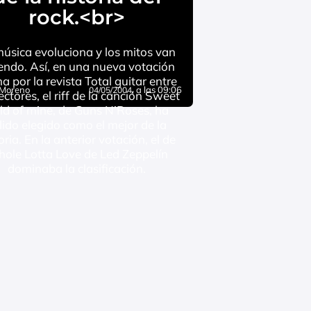
rock.<br>
úsica evoluciona y los mitos van
endo. Así, en una nueva votación
a por la revista Total guitar entre
 Moreno
, a las 09:06
04/05/2004
ectores, el riff de la canción Sweet
ild of mine, de Guns N’Roses, ha
lido elegido como el mejor de la
oria. En la anterior votación, el de
ole Lotta Love de Led Zeppelín
dominaba la clasificación.