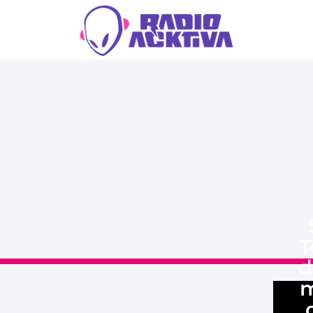
T
d
m