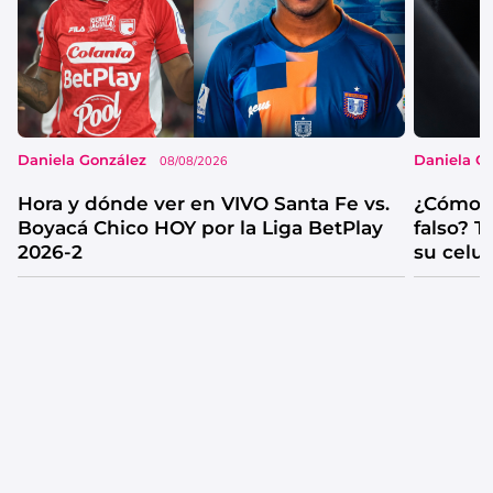
Daniela González
Daniela G
08/08/2026
Hora y dónde ver en VIVO Santa Fe vs.
¿Cómo s
Boyacá Chico HOY por la Liga BetPlay
falso? 
2026-2
su celul