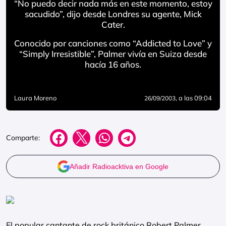
“No puedo decir nada más en este momento, estoy
sacudido”, dijo desde Londres su agente, Mick
Cater.
Conocido por canciones como “Addicted to Love” y
“Simply Irresistible”, Palmer vivía en Suiza desde
hacía 16 años.
Laura Moreno
, a las 09:04
26/09/2003
Comparte:
Añadir Radioacktiva en Google
El popular cantante de rock británico Robert Palmer