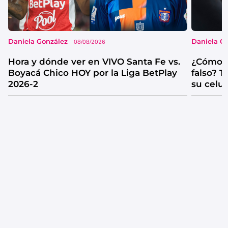
Daniela González
Daniela G
08/08/2026
Hora y dónde ver en VIVO Santa Fe vs.
¿Cómo s
Boyacá Chico HOY por la Liga BetPlay
falso? 
2026-2
su celul