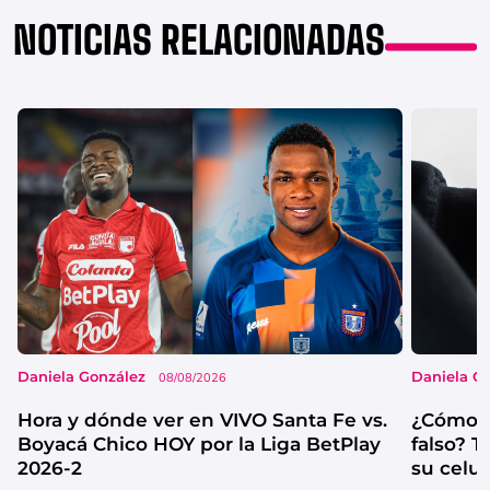
NOTICIAS RELACIONADAS
Daniela González
Daniela G
08/08/2026
Hora y dónde ver en VIVO Santa Fe vs.
¿Cómo s
Boyacá Chico HOY por la Liga BetPlay
falso? 
2026-2
su celul