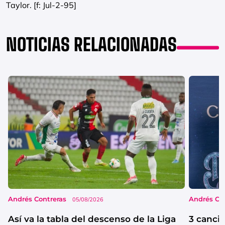
Taylor. [f: Jul-2-95]
NOTICIAS RELACIONADAS
Andrés Contreras
Andrés Co
05/08/2026
Así va la tabla del descenso de la Liga
3 canci