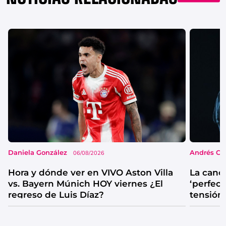
Daniela González
Andrés Co
06/08/2026
Hora y dónde ver en VIVO Aston Villa
La canc
vs. Bayern Múnich HOY viernes ¿El
‘perfecta
regreso de Luis Díaz?
tensión
catarsis