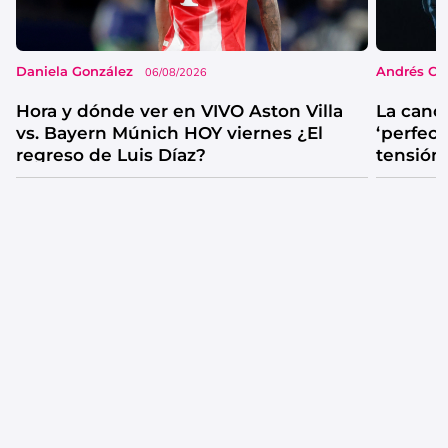
Daniela González
Andrés Co
06/08/2026
Hora y dónde ver en VIVO Aston Villa
La canc
vs. Bayern Múnich HOY viernes ¿El
‘perfecta
regreso de Luis Díaz?
tensión
catarsis