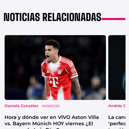
NOTICIAS RELACIONADAS
Daniela González
Andrés Co
06/08/2026
Hora y dónde ver en VIVO Aston Villa
La canc
vs. Bayern Múnich HOY viernes ¿El
‘perfecta