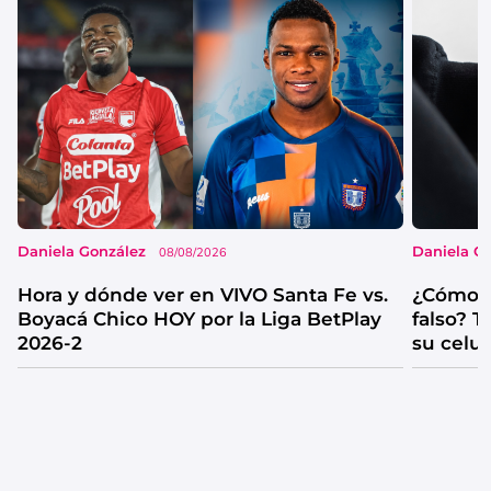
Daniela González
Daniela G
08/08/2026
Hora y dónde ver en VIVO Santa Fe vs.
¿Cómo s
Boyacá Chico HOY por la Liga BetPlay
falso? 
2026-2
su celul