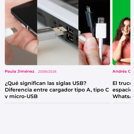
Paula Jiménez
Andrés Co
20/06/2026
¿Qué significan las siglas USB?
El truco
Diferencia entre cargador tipo A, tipo C
espacio
y micro-USB
WhatsAp