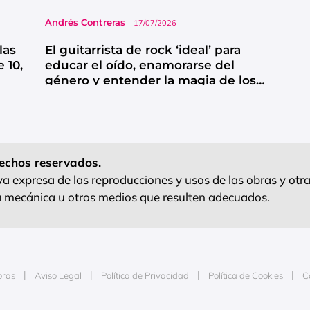
Andrés Contreras
17/07/2026
las
El guitarrista de rock ‘ideal’ para
 10,
educar el oído, enamorarse del
género y entender la magia de los
solos
echos reservados.
 expresa de las reproducciones y usos de las obras y otra
ra mecánica u otros medios que resulten adecuados.
oras
Aviso Legal
Política de Privacidad
Política de Cookies
C