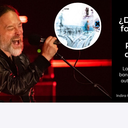
¿
f
La
ban
aut
Indira