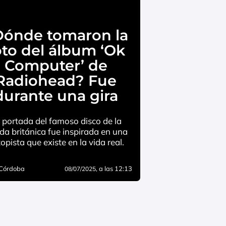
Dónde tomaron la
oto del álbum ‘Ok
Computer’ de
Radiohead? Fue
durante una gira
 portada del famoso disco de la
da británica fue inspirada en una
opista que existe en la vida real.
 Córdoba
, a las 12:13
08/07/2025