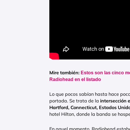
Mire también:
Estos son las cinco m
Radiohead en el listado
Lo que pocos sabían hasta hace poco 
portada. Se trata de la
intersección 
Hartford, Connecticut, Estados Unido
hotel Hilton, donde la banda se hos
En aquel momento, Radiohead estaba