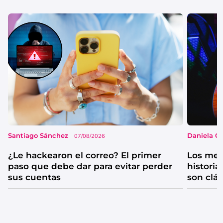
Santiago Sánchez
Daniela G
07/08/2026
¿Le hackearon el correo? El primer
Los mejo
paso que debe dar para evitar perder
historia
sus cuentas
son clá