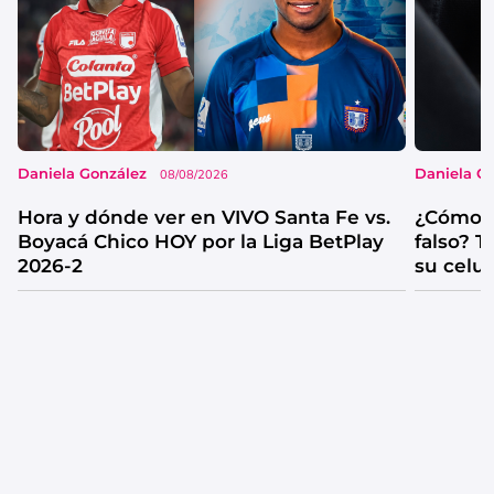
Daniela González
Daniela G
08/08/2026
Hora y dónde ver en VIVO Santa Fe vs.
¿Cómo s
Boyacá Chico HOY por la Liga BetPlay
falso? 
2026-2
su celul