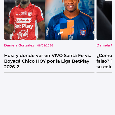
Daniela González
Daniela G
08/08/2026
Hora y dónde ver en VIVO Santa Fe vs.
¿Cómo s
Boyacá Chico HOY por la Liga BetPlay
falso? 
2026-2
su celul