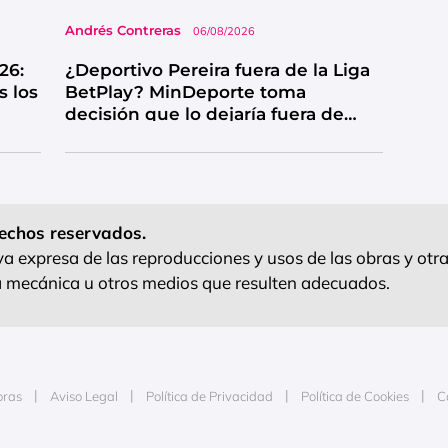
Andrés Contreras
06/08/2026
26:
¿Deportivo Pereira fuera de la Liga
s los
BetPlay? MinDeporte toma
decisión que lo dejaría fuera de
competencia
echos reservados.
 expresa de las reproducciones y usos de las obras y otra
ra mecánica u otros medios que resulten adecuados.
oras
Aviso Legal
Política de Privacidad
Política de Cookies
C