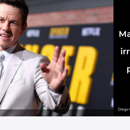
Ma
ir
Diego 