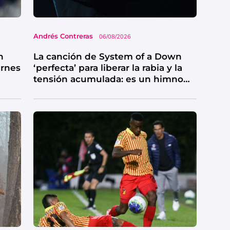
Andrés Contreras
06/08/2026
n
La canción de System of a Down
ernes
‘perfecta’ para liberar la rabia y la
tensión acumulada: es un himno
de catarsis