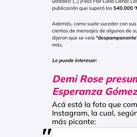
ustedes! (…) ¡Feliz Flor Luna Llena! Lo
publicación que superó los
540.000 ‘
Además, como suele suceder con sus p
cientos de mensajes de algunos de su
dijeron que se veía
“despampanante”,
más.
Le puede interesar:
Demi Rose presum
Esperanza Gómez
Acá está la foto que co
Instagram, la cual, segú
más picante: