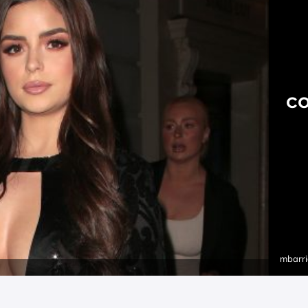
co
mbarri