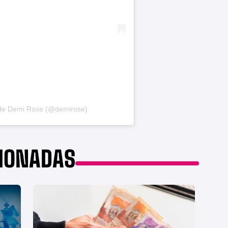
 de Demi Rose (@demirose)
CIONADAS