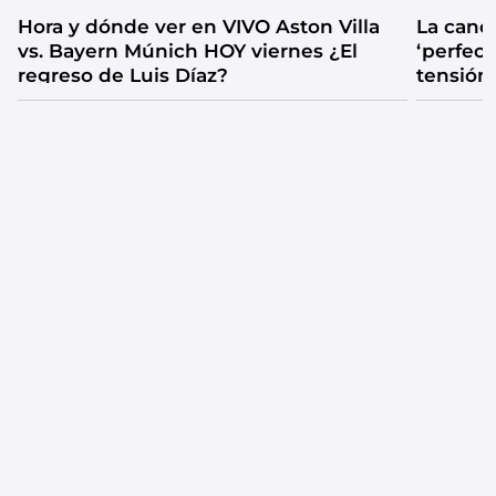
Hora y dónde ver en VIVO Aston Villa
La canc
vs. Bayern Múnich HOY viernes ¿El
‘perfecta
regreso de Luis Díaz?
tensión
catarsis