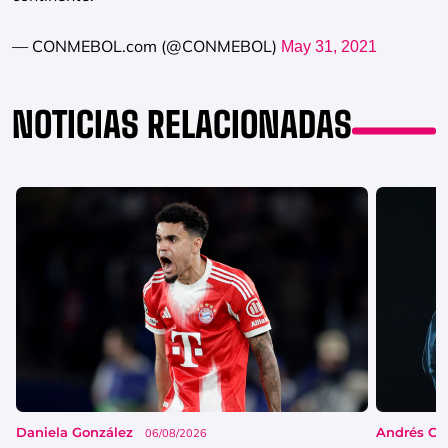
— CONMEBOL.com (@CONMEBOL)
May 31, 2021
NOTICIAS RELACIONADAS
Daniela González
Andrés Co
06/08/2026