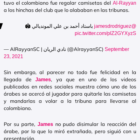
tuvo el colombiano fue regalar camisetas del
Al-Rayyan
a los hinchas del club que lo alababan en las tribunas.
باستاد أحمد بن علي المونديالي 🏟
@jamesdrodriguez
pic.twitter.com/pIZ2GYXyzS
— AlRayyanSC | نادي الريان (@AlrayyanSC)
September
23, 2021
Sin embargo, al parecer no todo fue felicidad en la
llegada de
, ya que en uno de los videos
James
publicados en redes sociales muestra cómo uno de los
árabes se acercó al jugador para quitarle las camisetas
y mandarlas a volar a la tribuna para llevarse al
colombiano.
Por su parte,
no pudo disimular la reacción del
James
árabe, por lo que lo miró extrañado, pero siguió con u
presentación.