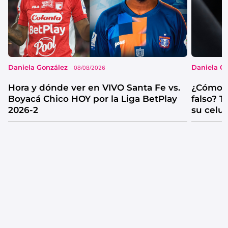
Daniela González
Daniela G
08/08/2026
Hora y dónde ver en VIVO Santa Fe vs.
¿Cómo s
Boyacá Chico HOY por la Liga BetPlay
falso? 
2026-2
su celul